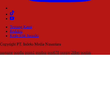
Tentang Kami
Redaksi
Kode Etik Jurnalis
Copyright PT. Indeks Media Nusantara
sssgame
popflu
popn1
popbra
pop678
poppg
26bet
popbis