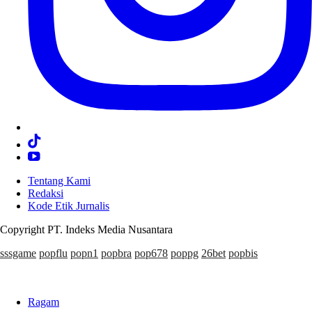
Tentang Kami
Redaksi
Kode Etik Jurnalis
Copyright PT. Indeks Media Nusantara
sssgame
popflu
popn1
popbra
pop678
poppg
26bet
popbis
Ragam