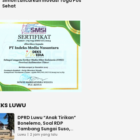
Simon Luncurkan Inovasi Toga Pos
Sehat
EKS LUWU
DPRD Luwu “Anak Tirikan”
Bonelemo, Soal RDP
Tambang Sungai Suso,
Boby: Kami Kecewa
Luwu
2 jam yang lalu