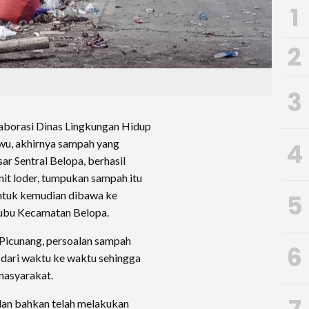
1
2
3
aborasi Dinas Lingkungan Hidup
u, akhirnya sampah yang
4
r Sentral Belopa, berhasil
it loder, tumpukan sampah itu
ntuk kemudian dibawa ke
5
lubu Kecamatan Belopa.
Picunang, persoalan sampah
6
 dari waktu ke waktu sehingga
masyarakat.
dan bahkan telah melakukan