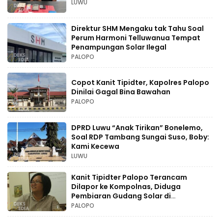
LUWU
Direktur SHM Mengaku tak Tahu Soal
Perum Harmoni Telluwanua Tempat
Penampungan Solar Ilegal
PALOPO
Copot Kanit Tipidter, Kapolres Palopo
Dinilai Gagal Bina Bawahan
PALOPO
DPRD Luwu “Anak Tirikan” Bonelemo,
Soal RDP Tambang Sungai Suso, Boby:
Kami Kecewa
LUWU
Kanit Tipidter Palopo Terancam
Dilapor ke Kompolnas, Diduga
Pembiaran Gudang Solar di
Perumahan
PALOPO