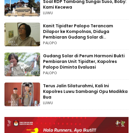
Soal RDP Tambang Sungai Suso, Boby:
Kami Kecewa
LUWU
Kanit Tipidter Palopo Terancam
Dilapor ke Kompolnas, Diduga
Pembiaran Gudang Solar di
Perumahan
PALOPO
Gudang Solar di Perum Harmoni Bukti
Pembiaran Unit Tipidter, Kapolres
Palopo Diminta Evaluasi
PALOPO
Terus Jalin Silaturahmi, Kali Ini
Kapolres Luwu Sambangi Opu Madikka
Bua
LUWU