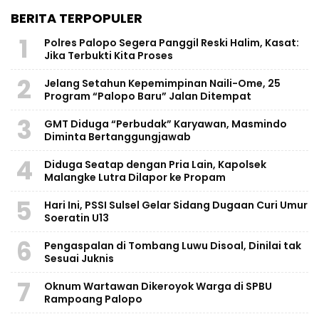
BERITA TERPOPULER
1
Polres Palopo Segera Panggil Reski Halim, Kasat:
Jika Terbukti Kita Proses
2
Jelang Setahun Kepemimpinan Naili-Ome, 25
Program “Palopo Baru” Jalan Ditempat
3
GMT Diduga “Perbudak” Karyawan, Masmindo
Diminta Bertanggungjawab
4
Diduga Seatap dengan Pria Lain, Kapolsek
Malangke Lutra Dilapor ke Propam
5
Hari Ini, PSSI Sulsel Gelar Sidang Dugaan Curi Umur
Soeratin U13
6
Pengaspalan di Tombang Luwu Disoal, Dinilai tak
Sesuai Juknis
7
Oknum Wartawan Dikeroyok Warga di SPBU
Rampoang Palopo