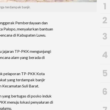
1
ga terdampak banjir.
2
nggerak Pemberdayaan dan
a Palopo, menyalurkan bantuan
3
encana di Kabupaten Luwu.
lu jajaran TP-PKK mengunjungi
4
encana alam yang berada di
5
tuk pelaporan TP-PKK Kota
kat yang terdampak banjir
n Kecamatan Suli Barat.
6
 yang bertugas di posko induk
PKK menuju lokasi penyaluran di
mmalumu.