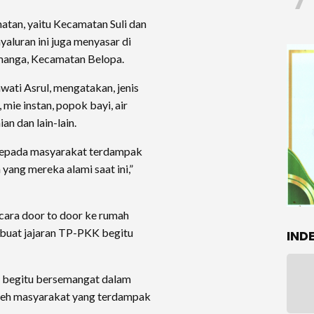
7
atan, yaitu Kecamatan Suli dan
yaluran ini juga menyasar di
manga, Kecamatan Belopa.
ati Asrul, mengatakan, jenis
mie instan, popok bayi, air
an dan lain-lain.
 kepada masyarakat terdampak
yang mereka alami saat ini,”
cara door to door ke rumah
mbuat jajaran TP-PKK begitu
IND
n begitu bersemangat dalam
 oleh masyarakat yang terdampak