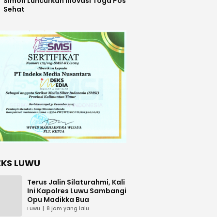
Simon Luncurkan Inovasi Toga Pos
Sehat
EKS LUWU
Terus Jalin Silaturahmi, Kali
Ini Kapolres Luwu Sambangi
Opu Madikka Bua
Luwu
8 jam yang lalu