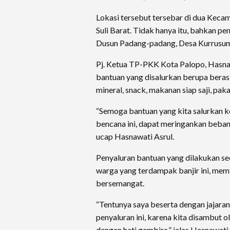
Lokasi tersebut tersebar di dua Kecam
Suli Barat. Tidak hanya itu, bahkan pen
Dusun Padang-padang, Desa Kurrusu
Pj. Ketua TP-PKK Kota Palopo, Hasnaw
bantuan yang disalurkan berupa beras, 
mineral, snack, makanan siap saji, pakai
“Semoga bantuan yang kita salurkan
bencana ini, dapat meringankan beban 
ucap Hasnawati Asrul.
Penyaluran bantuan yang dilakukan se
warga yang terdampak banjir ini, me
bersemangat.
“Tentunya saya beserta dengan jajara
penyaluran ini, karena kita disambut
dengan hati gembira,” jelas Hasnawati.